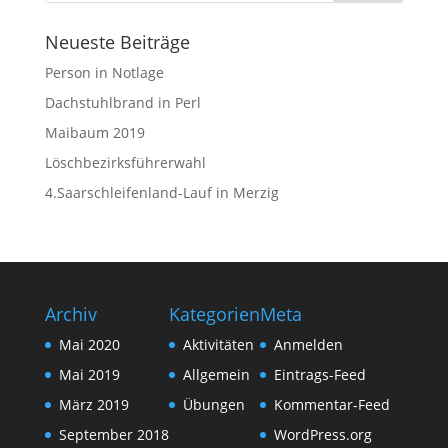
Neueste Beiträge
Person in Notlage
Dachstuhlbrand in Perl
Maibaum 2019
Löschbezirksführerwahl
4.Saarschleifenland-Lauf in Merzig
Archiv
Kategorien
Meta
Mai 2020
Aktivitäten
Anmelden
Mai 2019
Allgemein
Eintrags-Feed
März 2019
Übungen
Kommentar-Feed
September 2018
WordPress.org